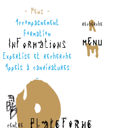
- News -
Accompagnement
recherche
Formation
menu
Informations
Expertise et recherche
Appels à candidatures
-