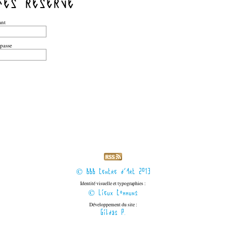
cès réservé
ant
passe
© BBB Centre d'Art 2013
Identité visuelle et typographies :
© Lieux Communs
Développement du site :
Gildas P.