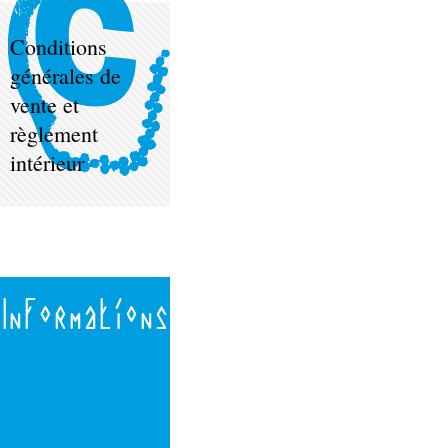
Conditions
générales de
vente et
règlement
intérieur
Informations