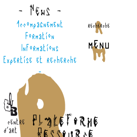
- News -
Accompagnement
recherche
Formation
menu
Informations
Expertise et recherche
-