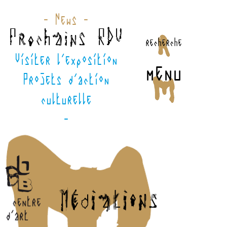
- News -
Prochains RDV
recherche
Visiter l'exposition
menu
Projets d'action
culturelle
-