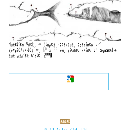
Aurélien Vret, « Clupea harengus, specimen n°1
(copié/collé) », 60 x 20 cm, pierre noire et aquarelle
sur papier bible, 2008