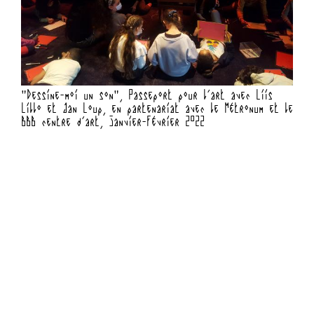
"Dessine-moi un son", Passeport pour l'art avec Liis
"Des
Lillo et Jan Loup, en partenariat avec le Métronum et le
Lill
BBB centre d'art, janvier-février 2022
BBB 