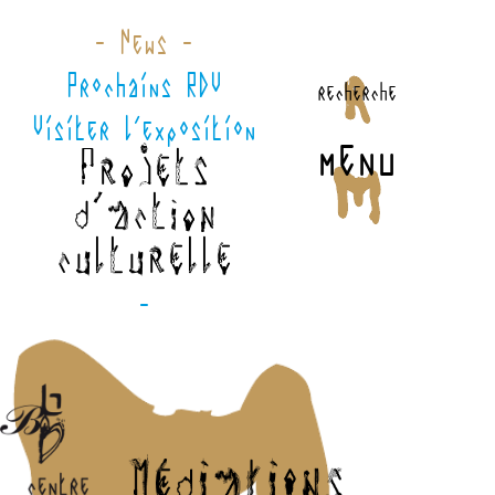
- News -
Prochains RDV
recherche
Visiter l'exposition
menu
Projets
d'action
culturelle
-