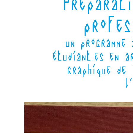
Préparati
profes
un programme 
étudiant.es en a
graphique de 
l