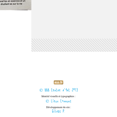
© BBB Centre d'Art 2013
Identité visuelle et typographies :
© Lieux Communs
Développement du site :
Gildas P.