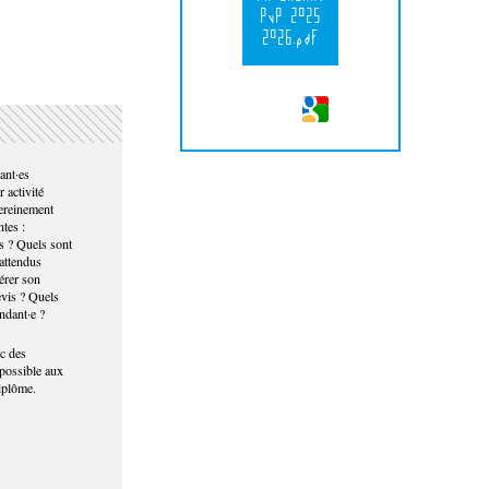
PvP 2025
2026.pdf
ant·es
 activité
sereinement
ntes :
s ? Quels sont
 attendus
érer son
evis ? Quels
ndant·e ?
c des
 possible aux
diplôme.