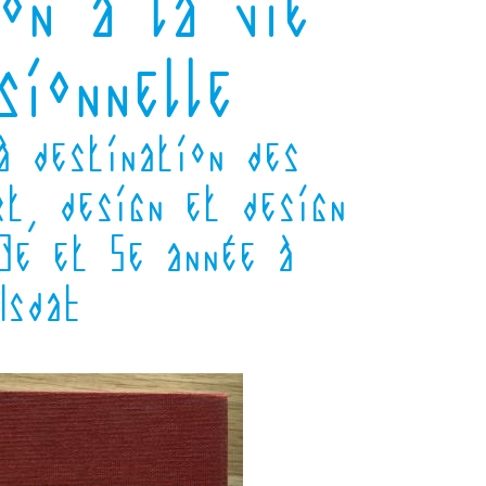
on à la vie
sionnelle
à destination des
rt, design et design
3e et 5e année à
’IsdaT