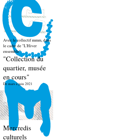
Avec le collectif mmm, dans
le cadre de "L'Hiver
ensemble"
"Collection du
quartier, musée
en cours"
De mars à juin 2021
Mercredis
culturels