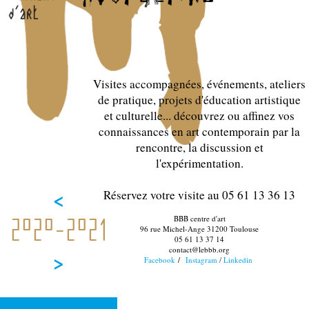
Visites accompagnées, événements, ateliers
de pratique, projets d'éducation artistique
et culturelle... découvrez ou affinez vos
connaissances en art contemporain par la
rencontre, la discussion et
l'expérimentation.
<
Réservez votre visite au 05 61 13 36 13
BBB centre d'art
2020-2021
96 rue Michel-Ange 31200 Toulouse
05 61 13 37 14
contact@lebbb.org
>
Facebook
/
Instagram
Linkedin
/