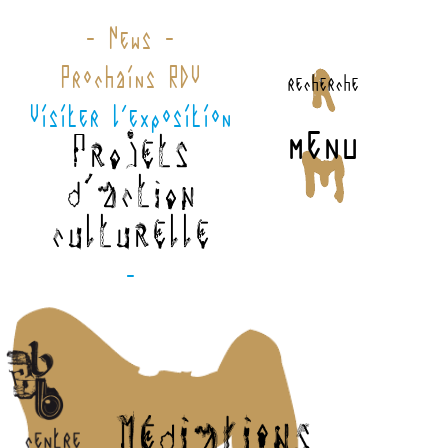
- News -
Prochains RDV
recherche
Visiter l'exposition
menu
Projets
d'action
culturelle
-