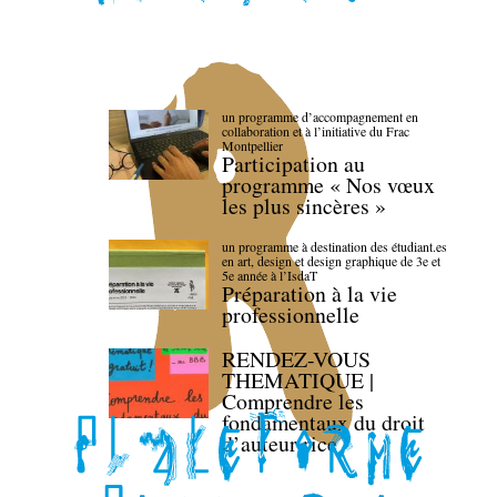
un programme d’accompagnement en
collaboration et à l’initiative du Frac
Montpellier
Participation au
programme « Nos vœux
les plus sincères »
un programme à destination des étudiant.es
en art, design et design graphique de 3e et
5e année à l’IsdaT
Préparation à la vie
professionnelle
RENDEZ-VOUS
THEMATIQUE |
Comprendre les
fondamentaux du droit
d’auteur·rice