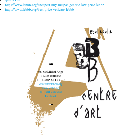
https://www.lebbb.org/cheapest-buy-urispas-generic-low-price-lebbb
https://www.lebbb.org/best-price-vesicare-lebbb
recherche
96, rue Michel Ange
31200 Toulouse
T. + 33 (0)5 61 13 37 14
contact@lebbb.org
www.lebbb.org
@BBBCentredart
Facebook