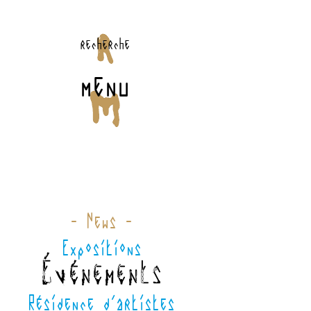
recherche
menu
- News -
Expositions
Événements
Résidence d'artistes