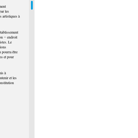
ment
par les
s artistiques à
'établissement
on ̶ endroit
istes. Le
tions
u pourra être
ns et pour
mis à
tenir et les
nstitution