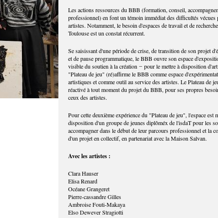
Les actions ressources du BBB (formation, conseil, accompagne
professionnel) en font un témoin immédiat des difficultés vécues 
artistes. Notamment, le besoin d'espaces de travail et de recherche
Toulouse est un constat récurrent.
Se saisissant d'une période de crise, de transition de son projet d
et de pause programmatique, le BBB ouvre son espace d'expositi
visible du soutien à la création ̶ pour le mettre à disposition d'art
"Plateau de jeu" (ré)affirme le BBB comme espace d'expérimenta
artistiques et comme outil au service des artistes. Le Plateau de je
réactivé à tout moment du projet du BBB, pour ses propres besoi
ceux des artistes.
Pour cette deuxième expérience du "Plateau de jeu", l'espace est 
disposition d'un groupe de jeunes diplôméx de l'isdaT pour les sou
accompagner dans le début de leur parcours professionnel et la co
d'un projet en collectif, en partenariat avec la Maison Salvan.
Avec les artistes :
Clara Hauser
Elisa Renard
Océane Grangeret
Pierre-cassandre Gilles
Ambroise Fouti-Makaya
Elso Dewever Stragiotti