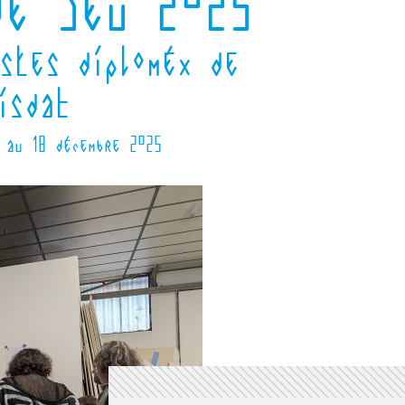
de jeu 2025
stes diploméx de
'isdaT
 au 18 décembre 2025