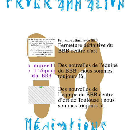
Fermeture définitive du BBB
Fermeture définitive du
BBB centre d'art
Des nouvelles de l'équipe
du BBB : nous sommes
toujours là.
Des nouvelles de
l’équipe du BBB centre
d’art de Toulouse : nous
sommes toujours là.