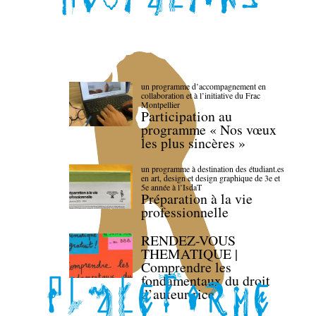
un programme d’accompagnement en
collaboration et à l’initiative du Frac
Montpellier
Participation au
programme « Nos vœux
les plus sincères »
un programme à destination des étudiant.es
en art, design et design graphique de 3e et
5e année à l’IsdaT
Préparation à la vie
professionnelle
RENDEZ-VOUS
THEMATIQUE |
Comprendre les
fondamentaux du droit
d’auteur·rice