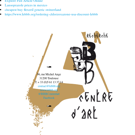
Explore Full Article Online
Lansoprazole prices in mexico
cheapest buy flexeril generic switzerland
https://www.lebbb.org/ordering-chlorzoxazone-usa-discount-lebbb
recherche
96, rue Michel Ange
31200 Toulouse
T. + 33 (0)5 61 13 37 14
contact@lebbb.org
www.lebbb.org
@BBBCentredart
Facebook