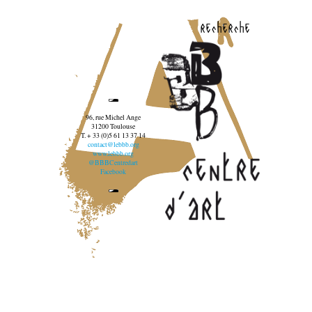
recherche
96, rue Michel Ange
31200 Toulouse
T. + 33 (0)5 61 13 37 14
contact@lebbb.org
www.lebbb.org
@BBBCentredart
Facebook