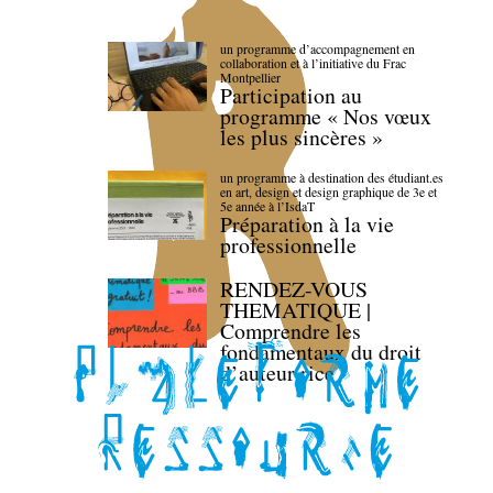
un programme d’accompagnement en
collaboration et à l’initiative du Frac
Montpellier
Participation au
programme « Nos vœux
les plus sincères »
un programme à destination des étudiant.es
en art, design et design graphique de 3e et
5e année à l’IsdaT
Préparation à la vie
professionnelle
RENDEZ-VOUS
THEMATIQUE |
Comprendre les
fondamentaux du droit
d’auteur·rice