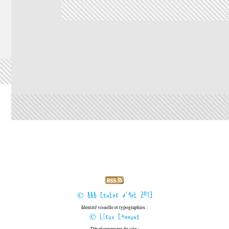
r et
© BBB Centre d'Art 2013
Identité visuelle et typographies :
© Lieux Communs
Développement du site :