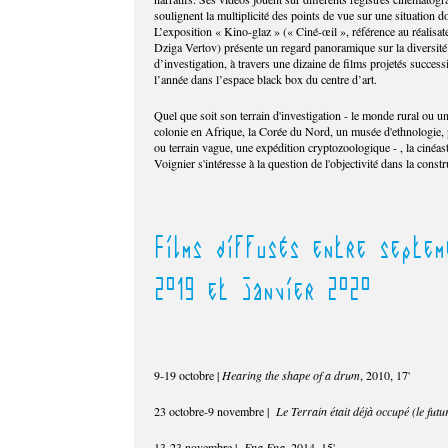
soulignent la multiplicité des points de vue sur une situation d
L’exposition « Kino-glaz » (« Ciné-œil », référence au réalisat
Dziga Vertov) présente un regard panoramique sur la diversit
d’investigation, à travers une dizaine de films projetés success
l’année dans l’espace black box du centre d’art.
Quel que soit son terrain d'investigation - le monde rural ou u
colonie en Afrique, la Corée du Nord, un musée d'ethnologie, p
ou terrain vague, une expédition cryptozoologique - , la cinéa
Voignier s'intéresse à la question de l'objectivité dans la constr
Films diffusés entre septem
2019 et janvier 2020
9-19 octobre |
Hearing the shape of a drum
, 2010, 17'
23 octobre-9 novembre |
Le Terrain était déjà occupé (le futu
13-23 novembre |
Ena Ena
, 2014, 15'