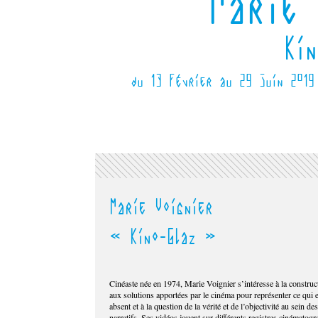
Marie 
Kin
du 13 février au 29 juin 2019
Marie Voignier
« Kino-Glaz »
Cinéaste née en 1974, Marie Voignier s’intéresse à la construct
aux solutions apportées par le cinéma pour représenter ce qui e
absent et à la question de la vérité et de l’objectivité au sein de
narratifs. Ses vidéos jouent sur différents registres cinématog