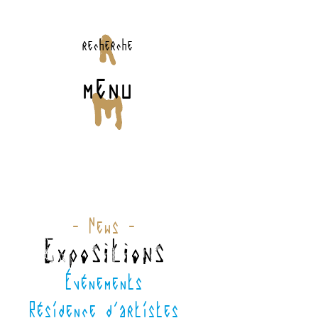
recherche
menu
- News -
Expositions
Événements
Résidence d'artistes