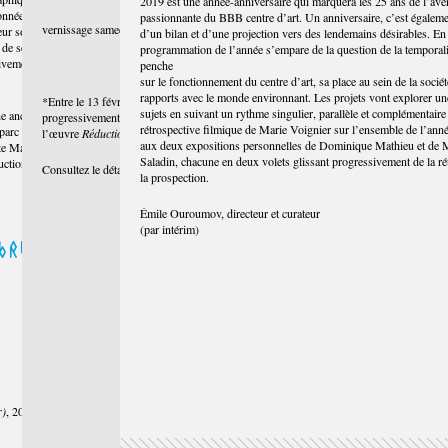
2019 est une année-anniversaire qui marquera les 25 ans de l’ave
onnée.
passionnante du BBB centre d’art. Un anniversaire, c’est égaleme
vernissage samedi 5 octobre | 17h-20h
eur soviétique
d’un bilan et d’une projection vers des lendemains désirables. En
é de ses champs
programmation de l’année s’empare de la question de la temporalit
ivement au fil de
penche
sur le fonctionnement du centre d’art, sa place au sein de la sociét
rapports avec le monde environnant. Les projets vont explorer un
*Entre le 13 février et le 29 juin, l’heure de fermeture des expositions sera
sujets en suivant un rythme singulier, parallèle et complémentaire
ne ancienne
progressivement avancée, à raison de trois minutes par jour, dans le cadre de
rétrospective filmique de Marie Voignier sur l’ensemble de l’année
arc d'attractions
l’œuvre
Réduction d’activité
de Matthieu Saladin.
aux deux expositions personnelles de Dominique Mathieu et de 
ste Marie
Saladin, chacune en deux volets glissant progressivement de la ré
uction des récits.
Consultez le détail des horaires sur le document accessible
ici
la prospection.
Émile Ouroumov, directeur et curateur
(par intérim)
bre
r)
, 2012, 16'