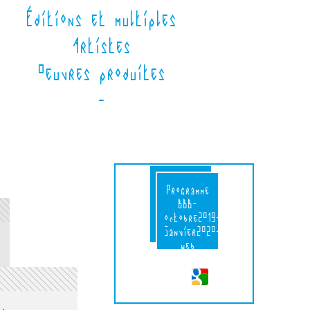
Éditions et multiples
Artistes
Oeuvres produites
-
2019 DP
Programme
EXPO
BBB-
Voignier
octobre2019-
Mathieu
janvier2020-
Saladin
web
V2.pdf
site.pdf