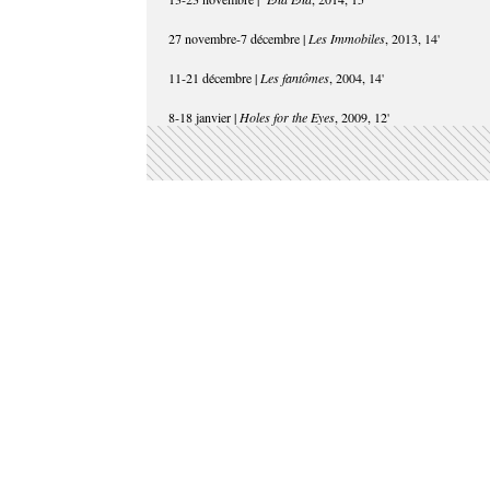
27 novembre-7 décembre |
Les Immobiles
, 2013, 14'
11-21 décembre |
Les fantômes
, 2004, 14'
8-18 janvier |
Holes for the Eyes
, 2009, 12'
Films diffusés entre févrie
juin 2019
13 février-2 mars |
Tinselwood
, 2017, 82'
6 mars-23 mars |
L’hypothèse du Mokélé-Mbembé
, 2011, 78'
27 mars-13 avril |
Hinterland
, 2009, 49'
17 avril-4 mai |
Tourisme International
, 2014, 48'