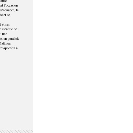
nture
nt l’occasion
 résonance, la
é et se
é et ses
e étendue de
 : une
, en parallèle
Matthieu
trospection à