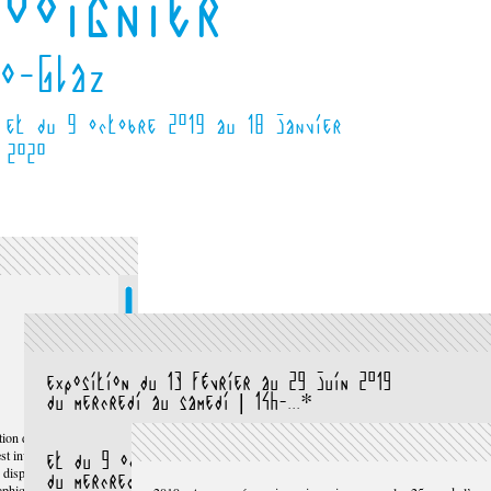
Voignier
o-Glaz
 et du 9 octobre 2019 au 18 janvier
2020
exposition du 13 février au 29 juin 2019
du mercredi au samedi | 14h-...*
ion des récits,
st invisible ou
et du 9 octobre 2019 au 18 janvier 2020
s dispositifs
du mercredi au samedi | 14h-18h
raphiques qui