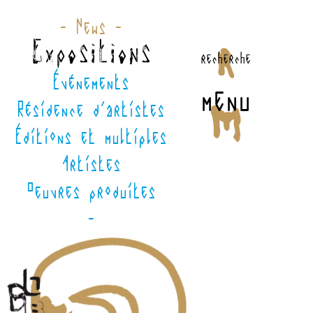
- News -
Expositions
recherche
Événements
menu
Résidence d'artistes
Éditions et multiples
Artistes
Oeuvres produites
-