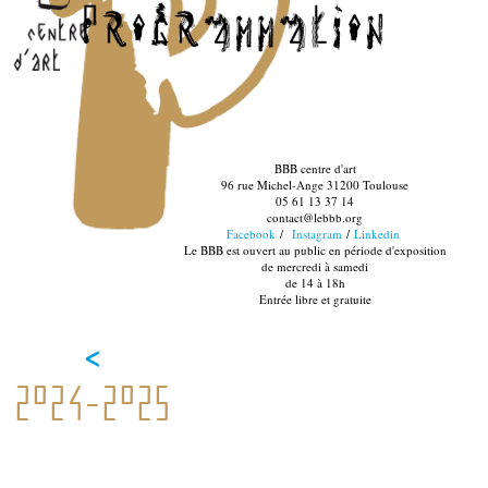
BBB centre d'art
96 rue Michel-Ange 31200 Toulouse
05 61 13 37 14
contact@lebbb.org
Facebook
/
Instagram
/
Linkedin
Le BBB est ouvert au public en période d'exposition
de mercredi à samedi
de 14 à 18h
Entrée libre et gratuite
<
2024-2025