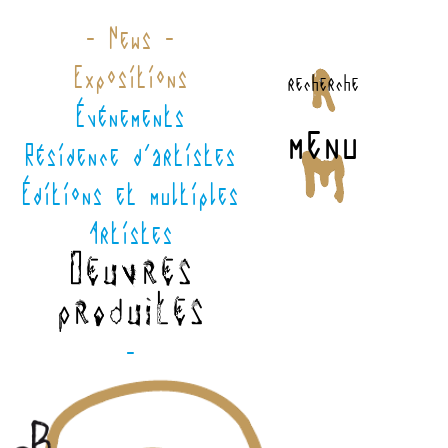
- News -
Expositions
recherche
Événements
menu
Résidence d'artistes
Éditions et multiples
Artistes
Oeuvres
produites
-