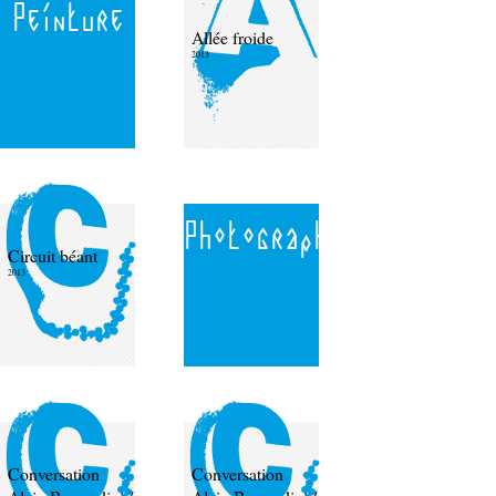
Peinture
Allée froide
2013
Photographie
Circuit béant
2013
Conversation
Conversation