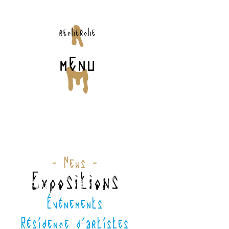
recherche
menu
- News -
Expositions
Événements
Résidence d'artistes