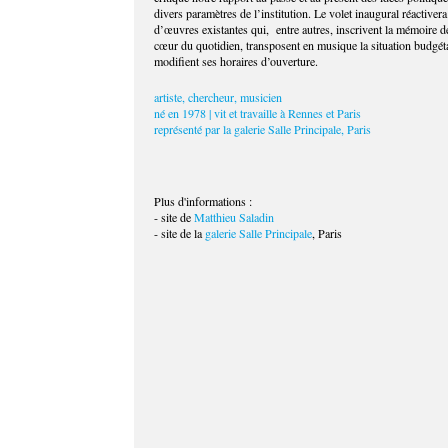
divers paramètres de l’institution. Le volet inaugural réactive
d’œuvres existantes qui, entre autres, inscrivent la mémoire d
cœur du quotidien, transposent en musique la situation budgéta
modifient ses horaires d’ouverture.
artiste, chercheur, musicien
né en 1978 | vit et travaille à Rennes et Paris
représenté par la
galerie Salle Principale
, Paris
Plus d'informations :
- site de
Matthieu Saladin
- site de la
galerie Salle Principale
, Paris