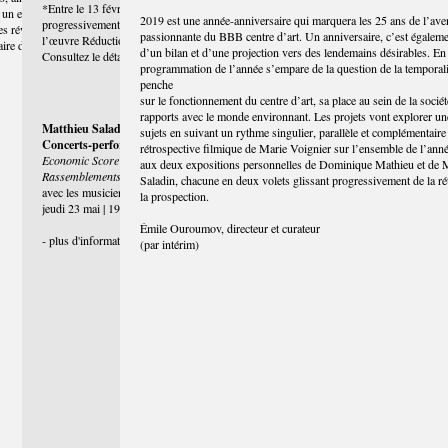
*Entre le 13 février et le 29 juin, l’heure de fermeture des expositions sera
ra un ensemble
2019 est une année-anniversaire qui marquera les 25 ans de l’ave
progressivement avancée, à raison de trois minutes par jour, dans le cadre de
es révoltes au
passionnante du BBB centre d’art. Un anniversaire, c’est égaleme
l’œuvre Réduction d’activité de Matthieu Saladin.
ire du lieu et
d’un bilan et d’une projection vers des lendemains désirables. En
Consultez le détail des horaires sur le document accessible
ici.
programmation de l’année s’empare de la question de la temporalit
penche
sur le fonctionnement du centre d’art, sa place au sein de la sociét
rapports avec le monde environnant. Les projets vont explorer un
Matthieu Saladin
sujets en suivant un rythme singulier, parallèle et complémentaire
Concerts-performances
rétrospective filmique de Marie Voignier sur l’ensemble de l’année
Economic Score BBB centre d'art
[Partition économique] et
Les
aux deux expositions personnelles de Dominique Mathieu et de 
Rassemblements
Saladin, chacune en deux volets glissant progressivement de la ré
avec les musiciens de l'IFMI de Toulouse
la prospection.
jeudi 23 mai | 19h
Émile Ouroumov, directeur et curateur
- plus d'information sur ce
concerts-performances
(par intérim)