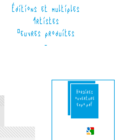
Éditions et multiples
Artistes
Oeuvres produites
-
CartonExpositions
Horaires
web.pdf
ouverture
expo.pdf