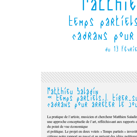
Matthie
Temps partiels
cadrans pour
du 13 févri
Matthieu Saladin
« Temps partiels I. Tirer s
cadrans pour arrêter le jo
La pratique de l’artiste, musicien et chercheur Matthieu Saladin
une approche conceptuelle de l’art, réfléchissant aux rapports en
du point de vue économique
et politique. Le projet en deux volets « Temps partiels » invest
critique notre rapport au passé et au présent des idées politique