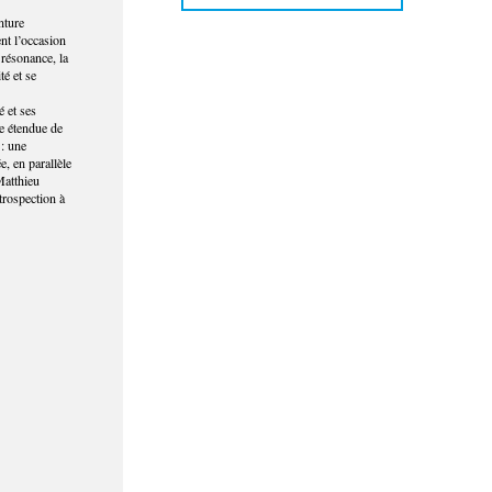
nture
nt l’occasion
 résonance, la
é et se
é et ses
e étendue de
 : une
, en parallèle
Matthieu
trospection à