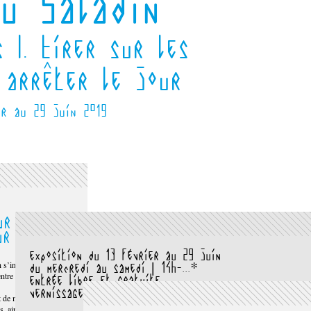
u Saladin
 I. Tirer sur les
 arrêter le jour
er au 29 juin 2019
ur les
ur »
exposition du 13 février au 29 juin
 s’inscrit dans
du mercredi au samedi | 14h-...*
tre art et société
entrée libre et gratuite
vernissage samedi 9 février | 17h-20h
it de manière
s, ainsi que