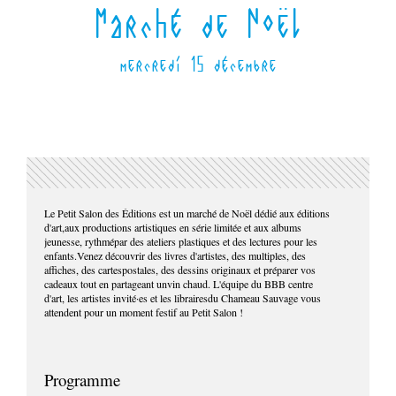
Marché de Noël
mercredi 15 décembre
Le Petit Salon des Éditions est un marché de Noël dédié aux éditions
d'art,aux productions artistiques en série limitée et aux albums
jeunesse, rythmépar des ateliers plastiques et des lectures pour les
enfants.Venez découvrir des livres d'artistes, des multiples, des
affiches, des cartespostales, des dessins originaux et préparer vos
cadeaux tout en partageant unvin chaud. L'équipe du BBB centre
d'art, les artistes invité·es et les librairesdu Chameau Sauvage vous
attendent pour un moment festif au Petit Salon !
Programme