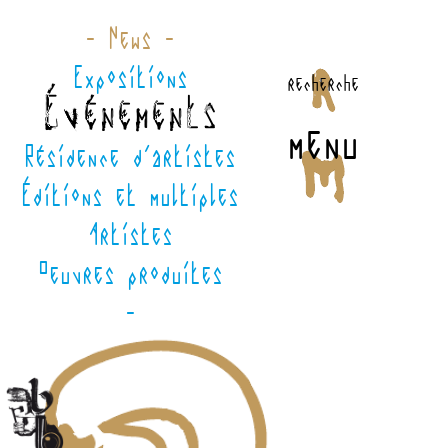
- News -
Expositions
recherche
Événements
menu
Résidence d'artistes
Éditions et multiples
Artistes
Oeuvres produites
-