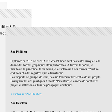
ilibert &
sset (Weird
Zoé Philibert
Diplômée en 2016 de l'ENSAPC, Zoé Philibert écrit des textes auxquels elle
donne des formes graphiques et/ou performées. À travers la poésie, le
manifeste, la punchline, la fanfiction, elle s'intéresse à des formes d'écriture
codifiées et à des registres qu'elle transforme.
Les rapports de groupe, de team, de club traversent l'ensemble de ses projets.
Enseignant les arts plastiques à l'école élémentaire, elle mène de nombreux
projets et réflexions autour de pédagogies artistiques.
+ d'infos sur Zoé Philibert
Zoe Heselton