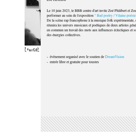
Le 10 juin 2023, le BBB centre d'art invite Zoé Philibert et Zo
performer au sein de l'exposition
" Bad poetry / Vilaine poésie
De la scène rap francophone à la musique folk expérimentale, c
réunira les univers musicaux et poétiques de deux artistes gén
en commun un travail des mots aux influences éclectiques et s
des énergies collectives.
Concert de Zoe Heselton. Crédit photo Morganise Miles
- évènement organisé avec le soutien de
DreamVision
- entrée libre et gratuite pour toustes