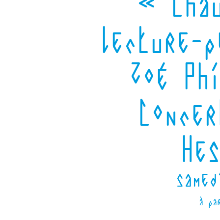
« Chau
lecture-p
Zoé Ph
Concer
Hes
samed
à pa