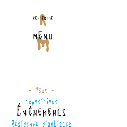
recherche
menu
- News -
Expositions
Événements
Résidence d'artistes