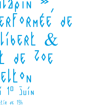
lapin »,
erformée de
ilibert &
t de Zoe
elton
i 10 juin
rtir de 19h