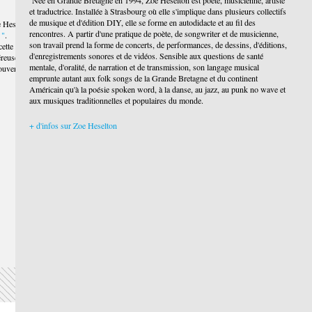
Née en Grande Bretagne en 1994, Zoe Heselton est poète, musicienne, artiste
et traductrice. Installée à Strasbourg où elle s'implique dans plusieurs collectifs
de musique et d'édition DIY, elle se forme en autodidacte et au fil des
e Heselton à
Lecture performée de Zoé Philibe
rencontres. A partir d'une pratique de poète, de songwriter et de musicienne,
 "
.
son travail prend la forme de concerts, de performances, de dessins, d'éditions,
ette soirée
d'enregistrements sonores et de vidéos. Sensible aux questions de santé
éreuses qui ont
mentale, d'oralité, de narration et de transmission, son langage musical
ouvent nourri par
emprunte autant aux folk songs de la Grande Bretagne et du continent
Américain qu'à la poésie spoken word, à la danse, au jazz, au punk no wave et
aux musiques traditionnelles et populaires du monde.
i
+ d'infos sur Zoe Heselton