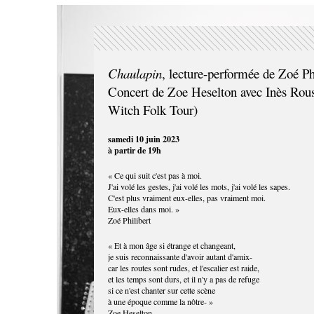
Chaulapin
, lecture-performée de Zoé Ph
Concert de Zoe Heselton avec Inès Rou
Witch Folk Tour)
samedi 10 juin 2023
à partir de 19h
« Ce qui suit c'est pas à moi.
J'ai volé les gestes, j'ai volé les mots, j'ai volé les sapes.
C'est plus vraiment eux-elles, pas vraiment moi.
Eux-elles dans moi. »
Zoé Philibert
« Et à mon âge si étrange et changeant,
je suis reconnaissante d'avoir autant d'amix-
car les routes sont rudes, et l'escalier est raide,
et les temps sont durs, et il n'y a pas de refuge
si ce n'est chanter sur cette scène
à une époque comme la nôtre- »
Zoe Heselton