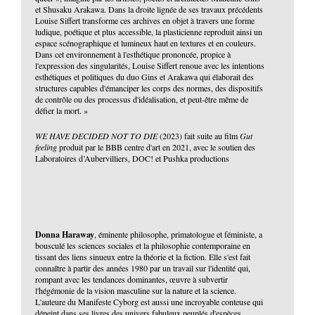
et Shusaku Arakawa. Dans la droite lignée de ses travaux précédents
Louise Siffert transforme ces archives en objet à travers une forme
ludique, poétique et plus accessible, la plasticienne reproduit ainsi un
espace scénographique et lumineux haut en textures et en couleurs.
Dans cet environnement à l'esthétique prononcée, propice à
l'expression des singularités, Louise Siffert renoue avec les intentions
esthétiques et politiques du duo Gins et Arakawa qui élaborait des
structures capables d'émanciper les corps des normes, des dispositifs
de contrôle ou des processus d'idéalisation, et peut-être même de
défier la mort. »
WE HAVE DECIDED NOT TO DIE
(2023) fait suite au film
Gut
feeling
produit par le BBB centre d'art en 2021, avec le soutien des
Laboratoires d’Aubervilliers, DOC! et Pushka productions
Donna Haraway
, éminente philosophe, primatologue et féministe, a
bousculé les sciences sociales et la philosophie contemporaine en
tissant des liens sinueux entre la théorie et la fiction. Elle s'est fait
connaître à partir des années 1980 par un travail sur l'identité qui,
rompant avec les tendances dominantes, œuvre à subvertir
l'hégémonie de la vision masculine sur la nature et la science.
L'auteure du Manifeste Cyborg est aussi une incroyable conteuse qui
dépeint dans ses livres des univers fabuleux peuplés d'espèces