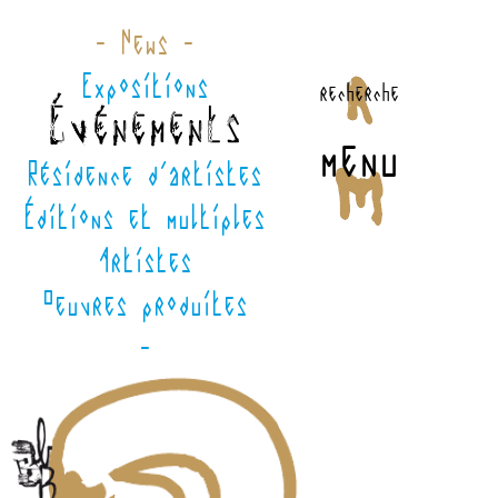
- News -
Expositions
recherche
Événements
menu
Résidence d'artistes
Éditions et multiples
Artistes
Oeuvres produites
-