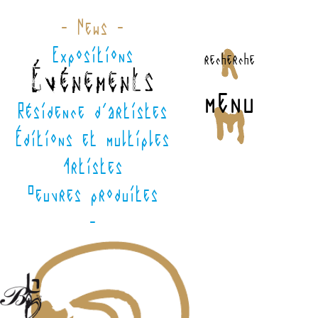
- News -
Expositions
recherche
Événements
menu
Résidence d'artistes
Éditions et multiples
Artistes
Oeuvres produites
-