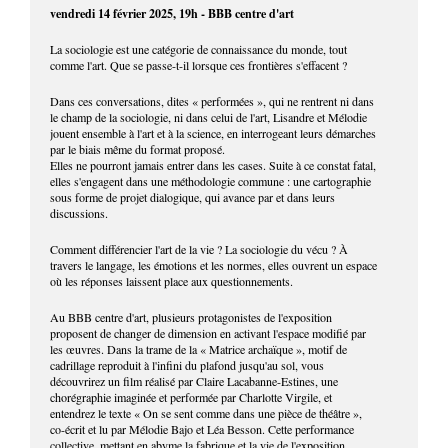
vendredi 14 février 2025, 19h - BBB centre d'art
La sociologie est une catégorie de connaissance du monde, tout
comme l'art. Que se passe-t-il lorsque ces frontières s'effacent ?
Dans ces conversations, dites « performées », qui ne rentrent ni dans
le champ de la sociologie, ni dans celui de l'art, Lisandre et Mélodie
jouent ensemble à l'art et à la science, en interrogeant leurs démarches
par le biais même du format proposé.
Elles ne pourront jamais entrer dans les cases. Suite à ce constat fatal,
elles s'engagent dans une méthodologie commune : une cartographie
sous forme de projet dialogique, qui avance par et dans leurs
discussions.
Comment différencier l'art de la vie ? La sociologie du vécu ? À
travers le langage, les émotions et les normes, elles ouvrent un espace
où les réponses laissent place aux questionnements.
Au BBB centre d'art, plusieurs protagonistes de l'exposition
proposent de changer de dimension en activant l'espace modifié par
les œuvres. Dans la trame de la « Matrice archaïque », motif de
cadrillage reproduit à l'infini du plafond jusqu'au sol, vous
découvrirez un film réalisé par Claire Lacabanne-Estines, une
chorégraphie imaginée et performée par Charlotte Virgile, et
entendrez le texte « On se sent comme dans une pièce de théâtre »,
co-écrit et lu par Mélodie Bajo et Léa Besson. Cette performance
collective, mettant en abyme la fabrique et la vie de l'exposition,