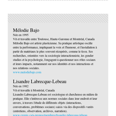
Mélodie Bajo
Née en 1995
Vit et travaille entre Toulouse, Haute-Garonne et Montréal, Canada
Mélodie Bajo est artiste plasticienne. Sa pratique artistique oscille
entre la performance, impliquant la voix et l'humour, et l'installation à
partir de matériaux le plus souvent récupérés, comme le tissu. Ses
recherches, orientées vers la sociologie interactionniste, les gender
studies et la psychologie, l'engagent à questionner nos rôles sociaux
et leurs impacts, notamment sur nos identités et nos interactions et
nos relations sociales.
www.melodiebajo.com
Lisandre Labrecque-Lebeau
Née en 1982
Vit et travaille à Montréal, Canada
Lisandre Labrecque-Lebeau est sociologue et chercheuse en milieu de
pratique. Elle s'intéresse aux normes sociales dans leur endroit et leur
envers, à travers l'étude de différents objets (interactions,
conversations, problèmes sociaux) saisis via des dispositifs variés
(entretiens, observation, archives, narration).
www.cremis.ca/a-propos/membres/lisandre-labrecque-lebeau