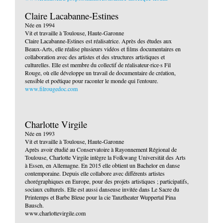
Claire Lacabanne-Estines
Née en 1994
Vit et travaille à Toulouse, Haute-Garonne
Claire Lacabanne-Estines est réalisatrice. Après des études aux
Beaux-Arts, elle réalise plusieurs vidéos et films documentaires en
collaboration avec des artistes et des structures artistiques et
culturelles. Elle est membre du collectif de réalisateur·rice·s Fil
Rouge, où elle développe un travail de documentaire de création,
sensible et poétique pour raconter le monde qui l'entoure.
www.filrougedoc.com
Charlotte Virgile
Née en 1993
Vit et travaille à Toulouse, Haute-Garonne
Après avoir étudié au Conservatoire à Rayonnement Régional de
Toulouse, Charlotte Virgile intègre la Folkwang Universität des Arts
à Essen, en Allemagne. En 2015 elle obtient un Bachelor en danse
contemporaine. Depuis elle collabore avec différents artistes
chorégraphiques en Europe, pour des projets artistiques ; participatifs,
sociaux culturels. Elle est aussi danseuse invitée dans Le Sacre du
Printemps et Barbe Bleue pour la cie Tanztheater Wuppertal Pina
Bausch.
www.charlottevirgile.com