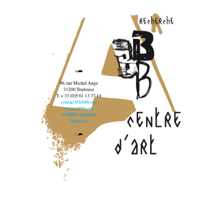
recherche
96, rue Michel Ange
31200 Toulouse
T. + 33 (0)5 61 13 37 14
contact@lebbb.org
www.lebbb.org
@BBBCentredart
Facebook