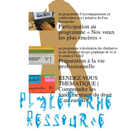
un programme d’accompagnement en
collaboration et à l’initiative du Frac
Montpellier
Participation au
programme « Nos vœux
les plus sincères »
un programme à destination des étudiant.es
en art, design et design graphique de 3e et
5e année à l’IsdaT
Préparation à la vie
professionnelle
RENDEZ-VOUS
THEMATIQUE |
Comprendre les
fondamentaux du droit
d’auteur·rice