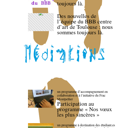
toujours là.
Des nouvelles de
l’équipe du BBB centre
d’art de Toulouse : nous
sommes toujours là.
un programme d’accompagnement en
collaboration et à l’initiative du Frac
Montpellier
Participation au
programme « Nos vœux
les plus sincères »
un programme à destination des étudiant.es