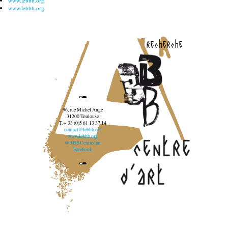
www.lebbb.org
www.lebbb.org
recherche
96, rue Michel Ange
31200 Toulouse
T. + 33 (0)5 61 13 37 14
contact@lebbb.org
www.lebbb.org
@BBBCentredart
Facebook