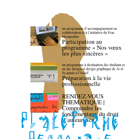
un programme d’accompagnement en
collaboration et à l’initiative du Frac
Montpellier
Participation au
programme « Nos vœux
les plus sincères »
un programme à destination des étudiant.es
en art, design et design graphique de 3e et
5e année à l’IsdaT
Préparation à la vie
professionnelle
RENDEZ-VOUS
THEMATIQUE |
Comprendre les
fondamentaux du droit
d’auteur·rice