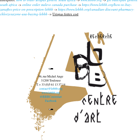
south africa
->
online order stalevo canada purchase
->
https://www.lebbb.org/how-to-buy-
zanaflex-price-on-prescription-lebbb
->
https://www.lebbb.org/canadian-discount-pharmacy-
chlorzoxazone-usa-buying-lebbb
->
Urispas fedex cod
recherche
96, rue Michel Ange
31200 Toulouse
T. + 33 (0)5 61 13 37 14
contact@lebbb.org
www.lebbb.org
@BBBCentredart
Facebook