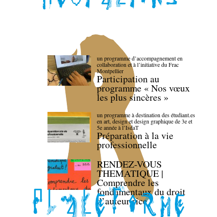
un programme d’accompagnement en
collaboration et à l’initiative du Frac
Montpellier
Participation au
programme « Nos vœux
les plus sincères »
un programme à destination des étudiant.es
en art, design et design graphique de 3e et
5e année à l’IsdaT
Préparation à la vie
professionnelle
RENDEZ-VOUS
THEMATIQUE |
Comprendre les
fondamentaux du droit
d’auteur·rice