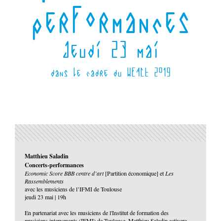
performances
Jeudi 23 mai
dans le cadre du WEACT 2019
Matthieu Saladin
Concerts-performances
Economic Score BBB centre d’art
[Partition économique] et
Les
Rassemblements
avec les musiciens de l’IFMI de Toulouse
jeudi 23 mai | 19h
En partenariat avec les musiciens de l'Institut de formation des
musiciens intervenants (IFMI) de Toulouse, Matthieu Saladin activera