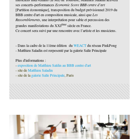
ses concerts-performances
Economic Score BBB centre d’art
[Partition économique], transposition du budget prévisionnel 2019 du
BBB centre d'art en composition musicale, ainsi que
Les
Rassemblements
, une interprétation pour sable et percussion des
ème
grandes manifestations du XXI
siècle en France.
Ce concert sera suivi par une rencontre avec l’artiste et les musiciens.
- Dans la cadre de la 11ème édition du
WEACT
du réseau PinkPong
- Matthieu Saladin est rerpesenté par la galerie Salle Principale
Plus d'informations :
-
exposition de Matthieu Saldin au BBB centre d'art
- site de
Matthieu Saladin
- site de la
g
alerie Salle Principale
, Paris