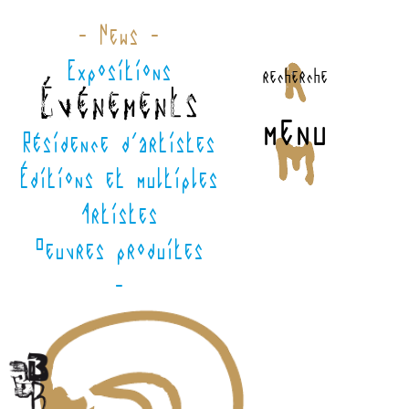
- News -
Expositions
recherche
Événements
menu
Résidence d'artistes
Éditions et multiples
Artistes
Oeuvres produites
-