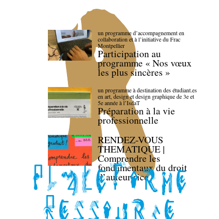
un programme d’accompagnement en
collaboration et à l’initiative du Frac
Montpellier
Participation au
programme « Nos vœux
les plus sincères »
un programme à destination des étudiant.es
en art, design et design graphique de 3e et
5e année à l’IsdaT
Préparation à la vie
professionnelle
RENDEZ-VOUS
THEMATIQUE |
Comprendre les
fondamentaux du droit
d’auteur·rice