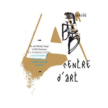
recherche
96, rue Michel Ange
31200 Toulouse
T. + 33 (0)5 61 13 37 14
contact@lebbb.org
www.lebbb.org
@BBBCentredart
Facebook