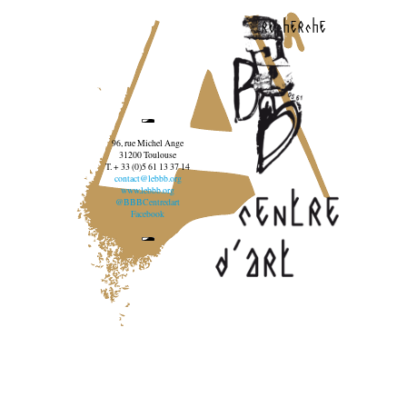
recherche
96, rue Michel Ange
31200 Toulouse
T. + 33 (0)5 61 13 37 14
contact@lebbb.org
www.lebbb.org
@BBBCentredart
Facebook