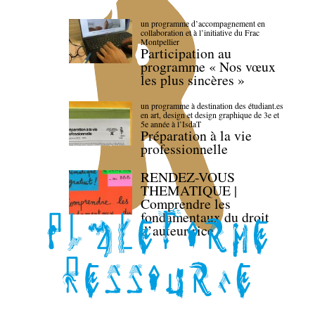
un programme d’accompagnement en
collaboration et à l’initiative du Frac
Montpellier
Participation au
programme « Nos vœux
les plus sincères »
un programme à destination des étudiant.es
en art, design et design graphique de 3e et
5e année à l’IsdaT
Préparation à la vie
professionnelle
RENDEZ-VOUS
THEMATIQUE |
Comprendre les
fondamentaux du droit
d’auteur·rice