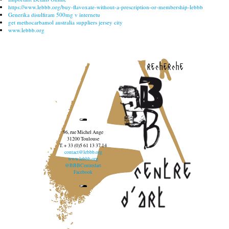
https://www.lebbb.org/buy-flavoxate-without-a-prescription-or-membership-lebbb
Generika disulfiram 500mg v internetu
get methocarbamol australia suppliers jersey city
www.lebbb.org
recherche
96, rue Michel Ange
31200 Toulouse
T. + 33 (0)5 61 13 37 14
contact@lebbb.org
www.lebbb.org
@BBBCentredart
Facebook