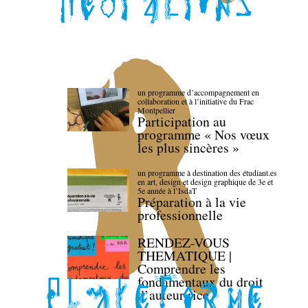
un programme d’accompagnement en
collaboration et à l’initiative du Frac
Montpellier
Participation au
programme « Nos vœux
les plus sincères »
un programme à destination des étudiant.es
en art, design et design graphique de 3e et
5e année à l’IsdaT
Préparation à la vie
professionnelle
RENDEZ-VOUS
THEMATIQUE |
Comprendre les
fondamentaux du droit
d’auteur·rice