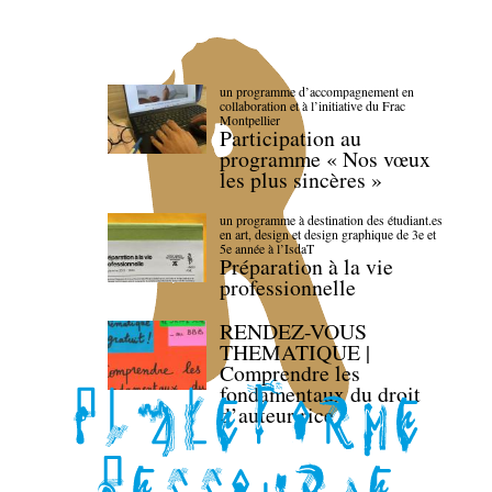
un programme d’accompagnement en
collaboration et à l’initiative du Frac
Montpellier
Participation au
programme « Nos vœux
les plus sincères »
un programme à destination des étudiant.es
en art, design et design graphique de 3e et
5e année à l’IsdaT
Préparation à la vie
professionnelle
RENDEZ-VOUS
THEMATIQUE |
Comprendre les
fondamentaux du droit
d’auteur·rice