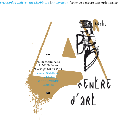
prescription stalevo
|
www.lebbb.org
|
Anonymous
|
Vente de vesicare sans ordonnance
recherche
96, rue Michel Ange
31200 Toulouse
T. + 33 (0)5 61 13 37 14
contact@lebbb.org
www.lebbb.org
@BBBCentredart
Facebook