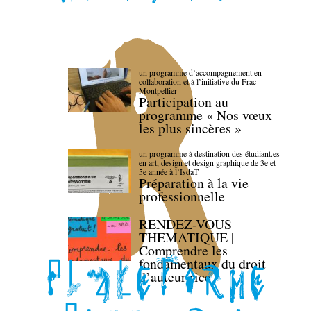
un programme d’accompagnement en
collaboration et à l’initiative du Frac
Montpellier
Participation au
programme « Nos vœux
les plus sincères »
un programme à destination des étudiant.es
en art, design et design graphique de 3e et
5e année à l’IsdaT
Préparation à la vie
professionnelle
RENDEZ-VOUS
THEMATIQUE |
Comprendre les
fondamentaux du droit
d’auteur·rice