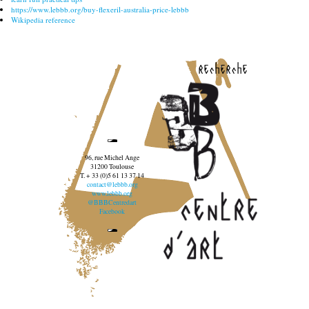
https://www.lebbb.org/buy-flexeril-australia-price-lebbb
Wikipedia reference
recherche
96, rue Michel Ange
31200 Toulouse
T. + 33 (0)5 61 13 37 14
contact@lebbb.org
www.lebbb.org
@BBBCentredart
Facebook