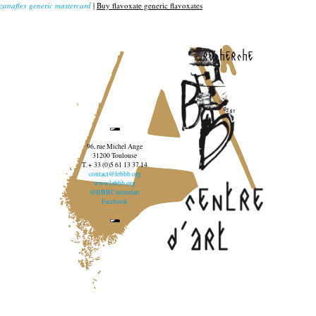
zanaflex generic mastercard
|
Buy flavoxate generic flavoxates
recherche
96, rue Michel Ange
31200 Toulouse
T. + 33 (0)5 61 13 37 14
contact@lebbb.org
www.lebbb.org
@BBBCentredart
Facebook