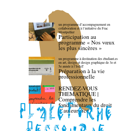
un programme d’accompagnement en
collaboration et à l’initiative du Frac
Montpellier
Participation au
programme « Nos vœux
les plus sincères »
un programme à destination des étudiant.es
en art, design et design graphique de 3e et
5e année à l’IsdaT
Préparation à la vie
professionnelle
RENDEZ-VOUS
THEMATIQUE |
Comprendre les
fondamentaux du droit
d’auteur·rice