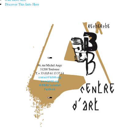
Discover This Info Here
recherche
96, rue Michel Ange
31200 Toulouse
T. + 33 (0)5 61 13 37 14
contact@lebbb.org
www.lebbb.org
@BBBCentredart
Facebook