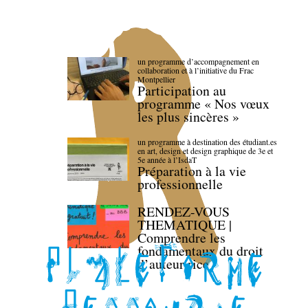
un programme d’accompagnement en
collaboration et à l’initiative du Frac
Montpellier
Participation au
programme « Nos vœux
les plus sincères »
un programme à destination des étudiant.es
en art, design et design graphique de 3e et
5e année à l’IsdaT
Préparation à la vie
professionnelle
RENDEZ-VOUS
THEMATIQUE |
Comprendre les
fondamentaux du droit
d’auteur·rice