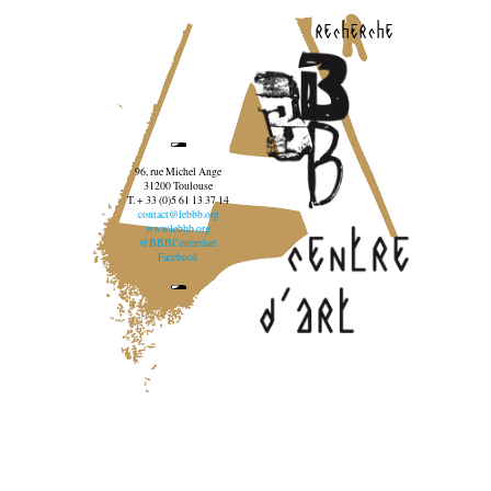
recherche
96, rue Michel Ange
31200 Toulouse
T. + 33 (0)5 61 13 37 14
contact@lebbb.org
www.lebbb.org
@BBBCentredart
Facebook