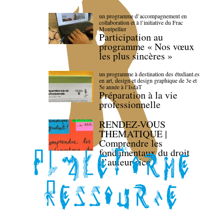
un programme d’accompagnement en
collaboration et à l’initiative du Frac
Montpellier
Participation au
programme « Nos vœux
les plus sincères »
un programme à destination des étudiant.es
en art, design et design graphique de 3e et
5e année à l’IsdaT
Préparation à la vie
professionnelle
RENDEZ-VOUS
THEMATIQUE |
Comprendre les
fondamentaux du droit
d’auteur·rice